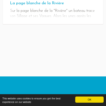
La page blanche de la Rivière
Sur la page blanche de la "Rivière" un bateau trace
son Sillage et ses Vagues. Alors les unes après les
autres, les vagues avancent, plissent régulièrement
la surface de l'Estuaire jusqu'à la Rive et viennent
mourir en chuintant sur l'estran. Pas très loin du bord,
un Tadorne. Agacé par ce ballotage incessant de
l'eau, le Canard quitte les lieux...Le bateau éloigné,
c'est de nouveau, la page blanche qui attend que
vienne se poser le Tadorne. Avant qu'un autre
bateau n'arrive....
This website uses cookies to ensure you get the best
OK
experience on our website