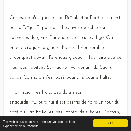
Certes,
ce n'est pas le
Lac
Baïkal,
et la
Forêt
d'ici n'est
pas la
Taïga
.
Et
pourtant...
Les
rives de sable sont
couvertes de givre.
Par
endroit, le
Lac
est figé.
On
entend craquer la glace.
Notre
Héron
semble
circonspect devant l'étendue glacée.
Il
faut dire que ce
n'est pas habituel.
Sur
l'autre rive, venant du
Sud,
un
vol de
Cormoran
s'est posé pour une courte halte.
Il
fait froid, très froid.
Les
doigts sont
engourdis...
Aujourd
'hui, il est permis de faire un tour du
côté du
Lac
Baïkal
et ses
Forêts
de
Cèdres
.
Demain,
This website uses cookies to ensure you get the best
la pluie effacera tout....
OK
experience on our website