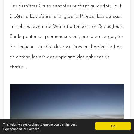
Les
dernières
Grues
cendrées rentrent au dortoir.
Tout
à côté le
Lac
s'étire le long de la
Pinède
.
Les
bateaux
immobiles rêvent de
Vent
et attendent les
Beaux
Jours
.
Sur
le ponton un promeneur vient, prendre une gorgée
de
Bonheur
.
Du
côte des roselières qui bordent le
Lac,
on entend les cris des appelants des cabanes de
chasse....
This website uses cookies to ensure you get the best
OK
experience on our website