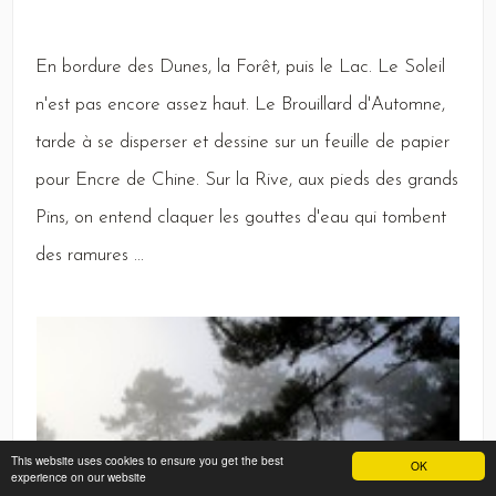
En
bordure des
Dunes,
la
Forêt,
puis le
Lac
.
Le
Soleil
n'est pas encore assez haut.
Le
Brouillard
d'
Automne,
tarde à se disperser et dessine sur un feuille de papier
pour
Encre
de
Chine
.
Sur
la
Rive,
aux pieds des grands
Pins,
on entend claquer les gouttes d'eau qui tombent
des ramures ...
This website uses cookies to ensure you get the best
OK
experience on our website