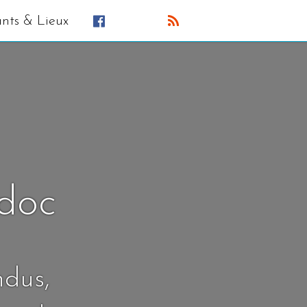
ants & Lieux
édoc
ndus,