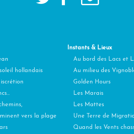
Instants & Lieux
céan
Au bord des Lacs et 
oleil hollandais
Au milieu des Vignobl
scrétion
Golden Hours
s...
Les Marais
chemins,
Les Mattes
eminent vers la plage
Une Terre de Migrati
ars
Quand les Vents chas