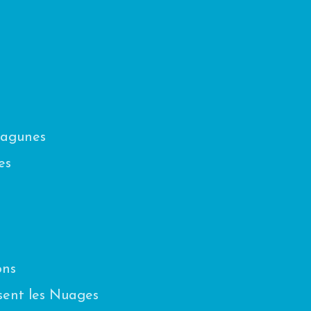
Lagunes
es
ons
sent les Nuages