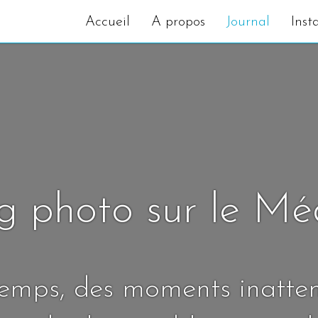
Accueil
A propos
Journal
Inst
g photo sur le M
temps, des moments inatte