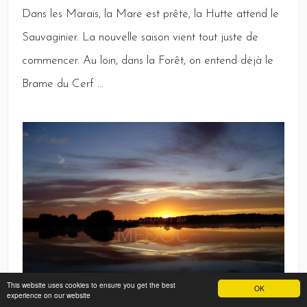
Dans
les
Marais,
la
Mare
est prête, la
Hutte
attend le
Sauvaginier
.
La
nouvelle saison vient tout juste de
commencer.
Au
loin, dans la
Forêt,
on entend déjà le
Brame
du
Cerf
...
This website uses cookies to ensure you get the best
OK
experience on our website