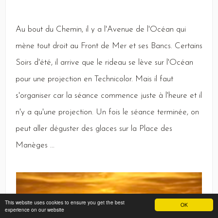
Au
bout du
Chemin,
il y a l'
Avenue
de l'
Océan
qui
mène tout droit au
Front
de
Mer
et ses
Bancs
.
Certains
Soirs
d'été, il arrive que le rideau se lève sur l'
Océan
pour une projection en
Technicolor
.
Mais
il faut
s'organiser car la séance commence juste à l'heure et il
n'y a qu'une projection.
Un
fois le séance terminée, on
peut aller déguster des glaces sur la
Place
des
Manèges
...
This website uses cookies to ensure you get the best
OK
experience on our website