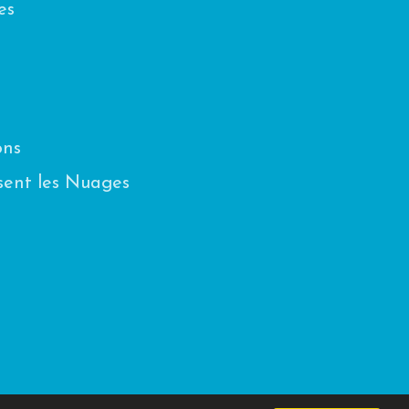
es
ons
sent les Nuages