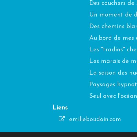
Des couchers de s
Un moment de di
Des chemins blanc
Au bord de mes 
Les "tradins" ch
Les marais de m
La saison des n
Paysages hypnot
Seul avec l'océa
Liens
emilieboudoin.com