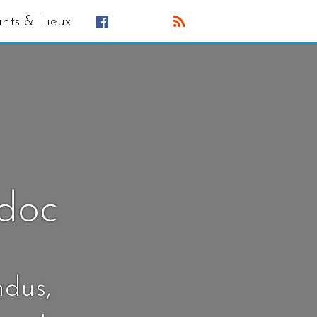
ants & Lieux
édoc
ndus,