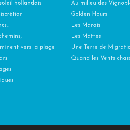
oleil hollandais
Au milieu des Vignobl
scrétion
Golden Hours
s...
Les Marais
chemins,
Les Mattes
eminent vers la plage
Une Terre de Migrati
ars
Quand les Vents chas
uages
iques
n