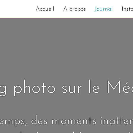
Accueil
A propos
Journal
Inst
g photo sur le M
temps, des moments inatte