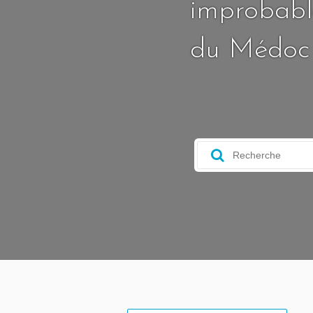
improbable
du Médoc