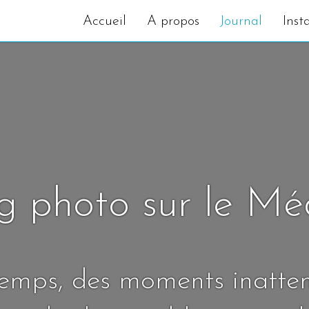
Accueil
A propos
Journal
Inst
g photo sur le M
temps, des moments inatte