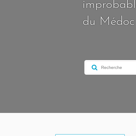
improbable
du Médoc