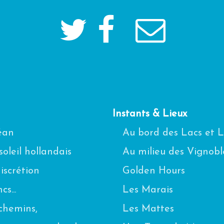
Instants & Lieux
céan
Au bord des Lacs et 
oleil hollandais
Au milieu des Vignobl
scrétion
Golden Hours
s...
Les Marais
chemins,
Les Mattes