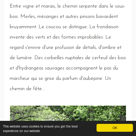
Entre
vigne et marais, le chemin serpente dans le sous-
bois.
Merles,
mésanges et autres pinsons bavardent
bruyamment.
Le
coucou se distingue.
La
frondaison
invente des verts et des formes improbables.
Le
regard s'enivre d'une profusion de détails, d'ombre et
de lumière.
Des
corbeilles nuptiales de cerfeuil des bois
et d'hydrangéas sauvages accompagnent le pas du
marcheur qui se grise du parfum d'aubépine.
Un
chemin de fête...
This website uses cookies to ensure you get the best
OK
experience on our website