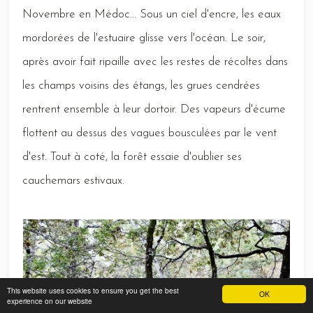
Novembre
en
Médoc
...
Sous
un ciel d'encre, les eaux
mordorées de l'estuaire glisse vers l'océan.
Le
soir,
après avoir fait ripaille avec les restes de récoltes dans
les champs voisins des étangs, les grues cendrées
rentrent ensemble à leur dortoir.
Des
vapeurs d'écume
flottent au dessus des vagues bousculées par le vent
d'est.
Tout
à coté, la forêt essaie d'oublier ses
cauchemars estivaux.
This website uses cookies to ensure you get the best
OK
experience on our website