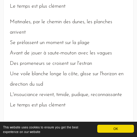
Le
temps est plus clément
Matinales,
par le chemin des dunes, les planches
arrivent
Se
prélassent un moment sur la plage
Avant
de jouer à saute-mouton avec les vagues
Des
promeneurs se croisent sur l'estran
Une
voile blanche longe la côte, glisse sur l'horizon en
direction du sud
L
'insouciance revient, timide, pudique, reconnaissante
Le
temps est plus clément
This website uses cookies to ensure you get the best
OK
experience on our website