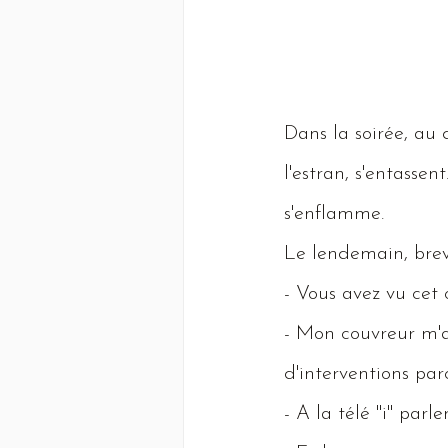
Dans
la soirée, au
l'estran,
s'entassent
s'enflamme.
Le
lendemain, brev
-
Vous
avez vu cet o
-
Mon
couvreur m'a 
d'interventions par
-
A
la télé "i" parl