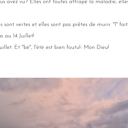
ous avez vu?
Elles
ont toutes attrapé la maladie, elle
s sont vertes et elles sont pas prêtes de murir. "
I
" fai
s au 14
Juillet
!
uillet
.
Et
"bé", l'été est bien foutu!
-
Mon
Dieu
!