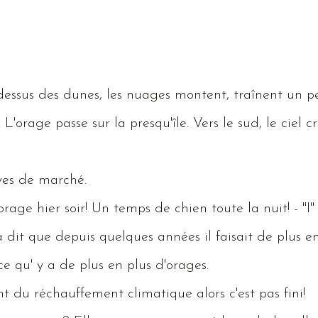
 dessus des dunes, les nuages montent, traînent un p
.
L
'orage passe sur la presqu'île.
Vers
le sud, le ciel c
es de marché.
rage hier soir!
Un
temps de chien toute la nuit!
- "
I
"
dit que depuis quelques années il faisait de plus en
ce qu' y a de plus en plus d'orages.
ent du réchauffement climatique alors c'est pas fini!