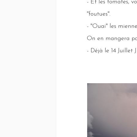
-
Et
les tomates, v
"foutues".
- "
Ouai
" les mienne
On
en mangera pa
-
Déjà
le 14
Juillet
J