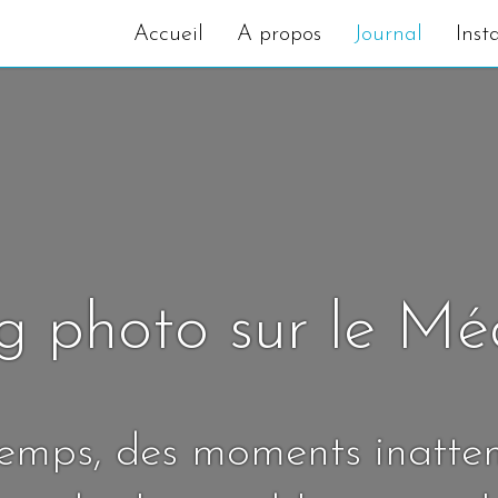
Accueil
A propos
Journal
Inst
g photo sur le M
temps, des moments inatte