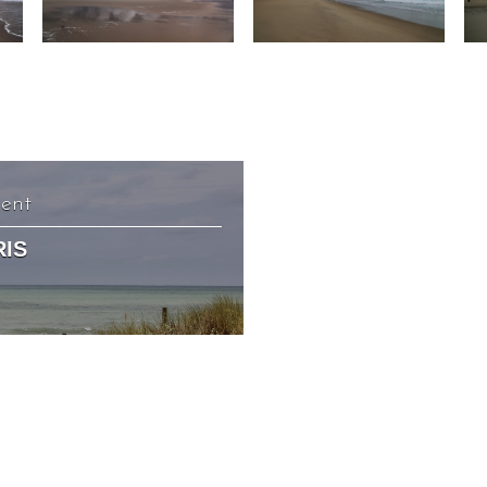
dent
RIS