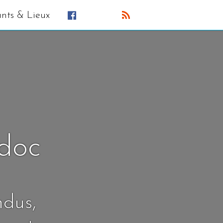
ants & Lieux
édoc
ndus,