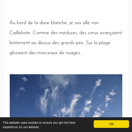
Au
bord de la dune blanche, je suis allé voir
Caillebote
.
Comme
des méduses, des cirrus avançaient
lentement au dessus des grands pins.
Sur
la plage
glissaient des morceaux de nuages.
...
This website uses cookies to ensure you get the best
OK
experience on our website