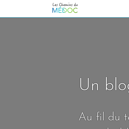
Un blo
Au fil du 