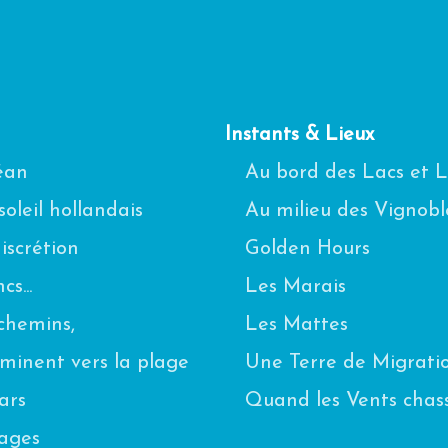
Instants & Lieux
céan
Au bord des Lacs et 
oleil hollandais
Au milieu des Vignobl
scrétion
Golden Hours
s...
Les Marais
chemins,
Les Mattes
eminent vers la plage
Une Terre de Migrati
ars
Quand les Vents chas
uages