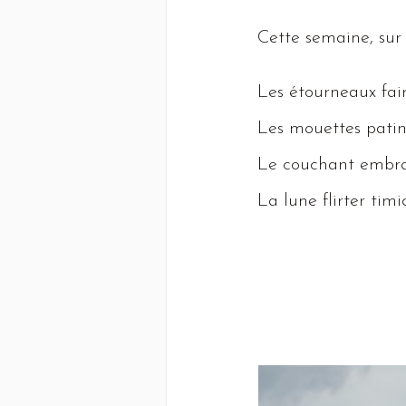
Cette
semaine, sur l
Les
étourneaux fair
Les
mouettes patine
Le
couchant embra
La
lune flirter timi