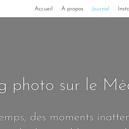
Accueil
A propos
Journal
Inst
g photo sur le M
temps, des moments inatte