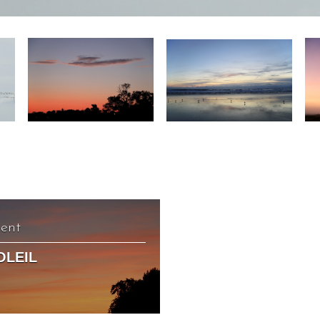
dent
OLEIL