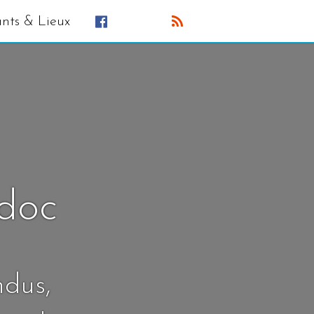
ants & Lieux
édoc
ndus,