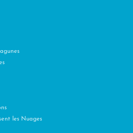
Lagunes
es
ons
sent les Nuages