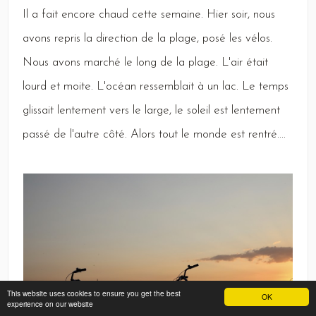
Il
a fait encore chaud cette semaine.
Hier
soir, nous
avons repris la direction de la plage, posé les vélos.
Nous
avons marché le long de la plage.
L
'air était
lourd et moite.
L
'océan ressemblait à un lac.
Le
temps
glissait lentement vers le large, le soleil est lentement
passé de l'autre côté.
Alors
tout le monde est rentré....
This website uses cookies to ensure you get the best
OK
experience on our website