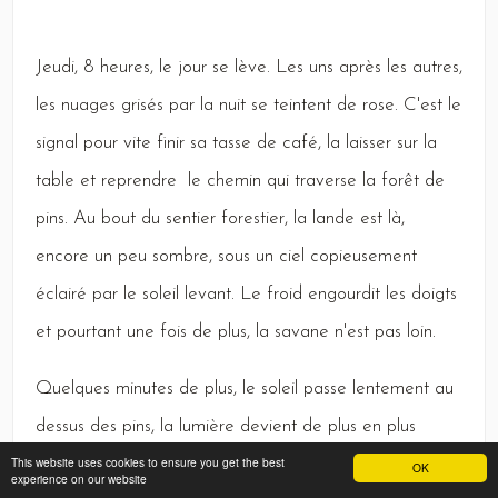
Jeudi,
8 heures, le jour se lève.
Les
uns après les autres,
les nuages grisés par la nuit se teintent de rose.
C
'est le
signal pour vite finir sa tasse de café, la laisser sur la
table et reprendre le chemin qui traverse la forêt de
pins.
Au
bout du sentier forestier, la lande est là,
encore un peu sombre, sous un ciel copieusement
éclairé par le soleil levant.
Le
froid engourdit les doigts
et pourtant une fois de plus, la savane n'est pas loin.
Quelques
minutes de plus, le soleil passe lentement au
dessus des pins, la lumière devient de plus en plus
This website uses cookies to ensure you get the best
blanche.
Le
voyage imaginaire se termine ...
OK
experience on our website