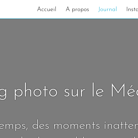
Accueil
A propos
Journal
Inst
g photo sur le M
temps, des moments inatte