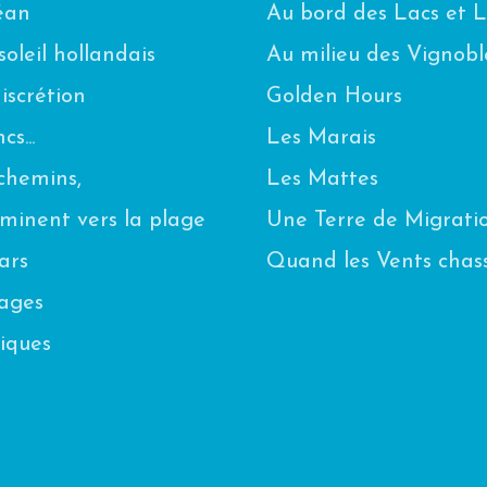
céan
Au bord des Lacs et 
oleil hollandais
Au milieu des Vignobl
scrétion
Golden Hours
s...
Les Marais
chemins,
Les Mattes
eminent vers la plage
Une Terre de Migrati
ars
Quand les Vents chas
uages
iques
n