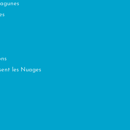
Lagunes
es
ons
sent les Nuages