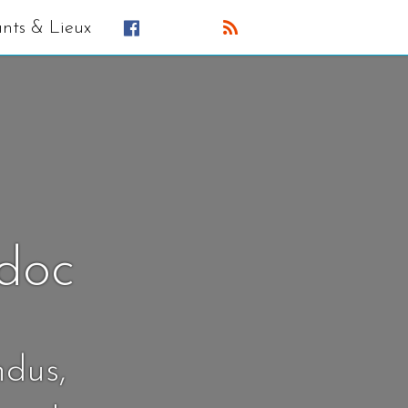
ants & Lieux
édoc
ndus,