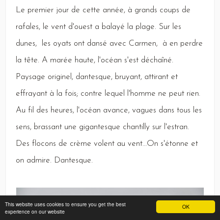
Le
premier jour de cette année, à grands coups de
rafales, le vent d'ouest a balayé la plage.
Sur
les
dunes, les oyats ont dansé avec
Carmen,
à en perdre
la tête.
A
marée haute, l'océan s'est déchaîné.
Paysage
originel, dantesque, bruyant, attirant et
effrayant à la fois; contre lequel l'homme ne peut rien.
Au
fil des heures, l'océan avance, vagues dans tous les
sens, brassant une gigantesque chantilly sur l'estran.
Des
flocons de crème volent au vent...
On
s'étonne et
on admire.
Dantesque
.
This website uses cookies to ensure you get the best
OK
experience on our website