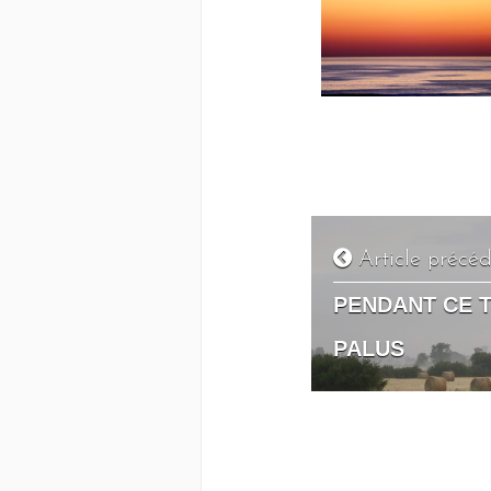
Article précé
PENDANT CE T
PALUS