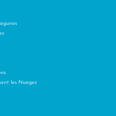
Lagunes
es
ons
sent les Nuages