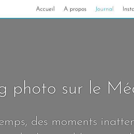
Accueil
A propos
Journal
Inst
g photo sur le M
temps, des moments inatte