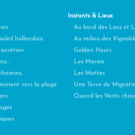
Instants & Lieux
céan
Au bord des Lacs et 
oleil hollandais
Au milieu des Vignobl
scrétion
Golden Hours
s...
Les Marais
chemins,
Les Mattes
eminent vers la plage
Une Terre de Migrati
ars
Quand les Vents chas
uages
iques
n