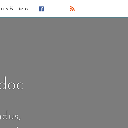
ants & Lieux
édoc
ndus,